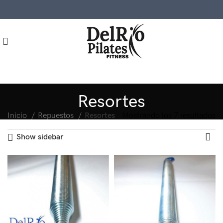
Resortes
O
Inicio
Repuestos
Resortes
Mostrando los 7 resultados
po
Show sidebar
lo
úl