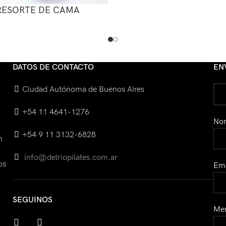
RESORTE DE CAMA
DATOS DE CONTACTO
EN
Ciudad Autónoma de Buenos Aires
+54 11 4641-1276
No
+54 9 11 3132-6828
n
info@delriopilates.com.ar
os
Ema
SEGUINOS
Men
facebook
instagram