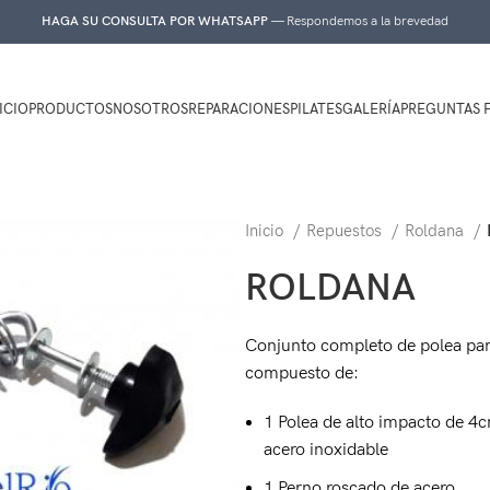
HAGA SU CONSULTA POR WHATSAPP
— Respondemos a la brevedad
ICIO
PRODUCTOS
NOSOTROS
REPARACIONES
PILATES
GALERÍA
PREGUNTAS 
Inicio
Repuestos
Roldana
ROLDANA
Conjunto completo de polea pa
compuesto de:
1 Polea de alto impacto de 4c
acero inoxidable
1 Perno roscado de acero