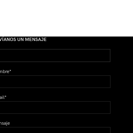
VÍANOS UN MENSAJE
mbre*
il*
saje